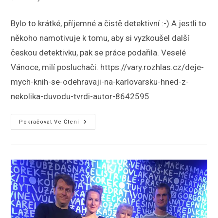
publikován
k
příspěvku
Bylo to krátké, příjemné a čistě detektivní :-) A jestli to
někoho namotivuje k tomu, aby si vyzkoušel další
českou detektivku, pak se práce podařila. Veselé
Vánoce, milí posluchači. https://vary.rozhlas.cz/deje-
mych-knih-se-odehravaji-na-karlovarsku-hned-z-
nekolika-duvodu-tvrdi-autor-8642595
Předvánoční
Pokračovat Ve Čtení
Rozhovor
Pro
Český
Rozhlas