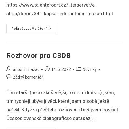
https://www.talentproart.cz/literserver/e-
shop/domu/341-kapka-jedu-antonin-mazac.html
Nová
Pokračovat Ve Čtení
Detektivka
Kapka
Jedu
Je
V
Předobjednávce
Rozhovor pro CBDB
Autor
Příspěvek
Rubriky
antoninmazac
14. 6. 2022
Novinky
příspěvku
byl
příspěvku
Komentáře
Žádný komentář
publikován
k
příspěvku
Čím starší (nebo zkušenější, to se mi líbí víc) jsem,
tím rychleji ubývají věci, které jsem o sobě ještě
neřekl. Když si přečtete rozhovor, který jsem poskytl
Československé bibliografické databázi,…