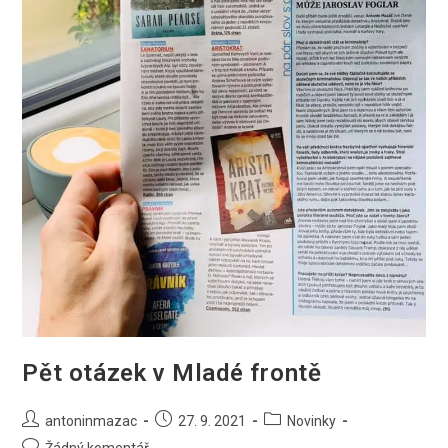
Pět otázek v Mladé frontě
Autor
Příspěvek
Rubriky
antoninmazac
27. 9. 2021
Novinky
příspěvku
byl
příspěvku
Komentáře
Žádný komentář