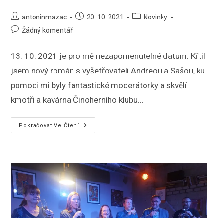
Autor
Příspěvek
Rubriky
antoninmazac
20. 10. 2021
Novinky
příspěvku
byl
příspěvku
Komentáře
Žádný komentář
publikován
k
příspěvku
13. 10. 2021 je pro mě nezapomenutelné datum. Křtil
jsem nový román s vyšetřovateli Andreou a Sašou, ku
pomoci mi byly fantastické moderátorky a skvělí
kmotři a kavárna Činoherního klubu…
Reportáž
Pokračovat Ve Čtení
Ze
Křtu
Na
Centru
Detektivky