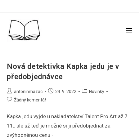
Přejít
k
obsahu
Nová detektivka Kapka jedu je v
předobjednávce
Autor
Příspěvek
Rubriky
antoninmazac
24. 9. 2022
Novinky
příspěvku
byl
příspěvku
Komentáře
Žádný komentář
publikován
k
příspěvku
Kapka jedu vyjde u nakladatelství Talent Pro Art až 7.
11., ale už teď je možné si ji předobjednat za
zvýhodněnou cenu -