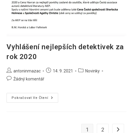
Vyhlášení nejlepších detektivek za
rok 2020
Autor
Příspěvek
Rubriky
antoninmazac
14. 9. 2021
Novinky
příspěvku
byl
příspěvku
Komentáře
Žádný komentář
publikován
k
příspěvku
Vyhlášení
Pokračovat Ve Čtení
Nejlepších
Detektivek
Za
Rok
2020
1
2
Jít na da