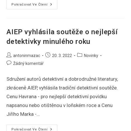
Rozhovor
Pokračovat Ve Čtení
Pro
CBDB
AIEP vyhlásila soutěže o nejlepší
detektivky minulého roku
Autor
Příspěvek
Rubriky
antoninmazac
20. 3. 2022
Novinky
příspěvku
byl
příspěvku
Komentáře
Žádný komentář
publikován
k
příspěvku
Sdružení autorů detektivní a dobrodružné literatury,
zkráceně AIEP, vyhlásila tradiční detektivní soutěže.
Cenu Havrana - pro nejlepší detektivní povídku
napsanou nebo otištěnou v loňském roce a Cenu
Jiřího Marka -…
AIEP
Pokračovat Ve Čtení