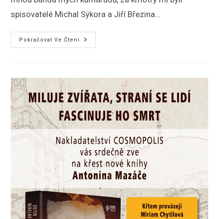
spisovatelé Michal Sýkora a Jiří Březina…
Křest
Pokračovat Ve Čtení
Aristokrata
V
Činoherní
Kavárně