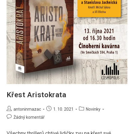
Křest Aristokrata
Autor
Příspěvek
Rubriky
antoninmazac
1. 10. 2021
Novinky
příspěvku
byl
příspěvku
Komentáře
Žádný komentář
publikován
k
příspěvku
Všechny thrillerů chtivé lidičky zvu na křest své