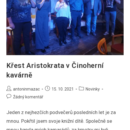
Křest Aristokrata v Činoherní
kavárně
Autor
Příspěvek
Rubriky
antoninmazac
15. 10. 2021
Novinky
příspěvku
byl
příspěvku
Komentáře
Žádný komentář
publikován
k
příspěvku
Jeden z nejhezčích podvečerů posledních let je za
mnou. Pokřtil jsem svoje knižní dítě. Společně se
mnou banda mých kamarádů, za kmotry mi byli