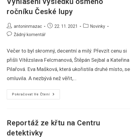
Vyhlášení výsledků osmého
ročníku České lupy
Autor
Příspěvek
Rubriky
antoninmazac
22. 11. 2021
Novinky
příspěvku
byl
příspěvku
Komentáře
Žádný komentář
publikován
k
příspěvku
Večer to byl skromný, decentní a milý. Převzít cenu si
přišli Vítězslava Felcmanová, Štěpán Sejbal a Kateřina
Pilařová. Eva Mašková, která ukořistila druhé místo, se
omluvila. A nezbývá než věřit,…
Vyhlášení
Pokračovat Ve Čtení
Výsledků
Osmého
Ročníku
České
Lupy
Reportáž ze křtu na Centru
detektivky