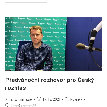
Vyhlásila
Soutěže
O
Nejlepší
Detektivky
Minulého
Roku
Předvánoční rozhovor pro Český
rozhlas
Autor
Příspěvek
Rubriky
antoninmazac
17. 12. 2021
Novinky
příspěvku
byl
příspěvku
Komentáře
Žádný komentář