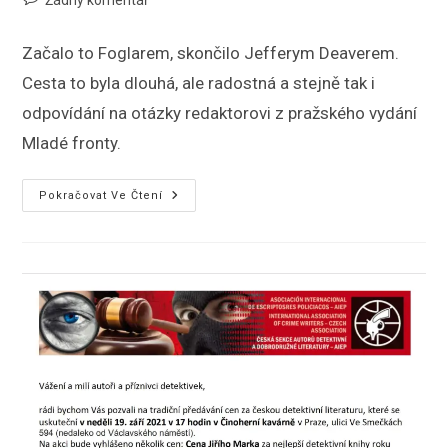
publikován
k
příspěvku
Začalo to Foglarem, skončilo Jefferym Deaverem.
Cesta to byla dlouhá, ale radostná a stejně tak i
odpovídání na otázky redaktorovi z pražského vydání
Mladé fronty.
Pět
Pokračovat Ve Čtení
Otázek
V
Mladé
Frontě