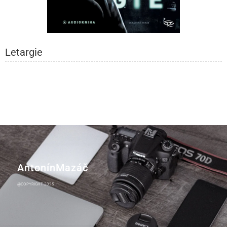
Letargie
A n t o n í n M a z á č
@COPYRIGHT 2025